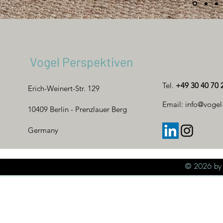
Vogel Perspektiven
Tel.
+49 30 40 70 2
Erich-Weinert-Str. 129
Email:
info@vogel
10409 Berlin - Prenzlauer Berg
Germany
© 2026 