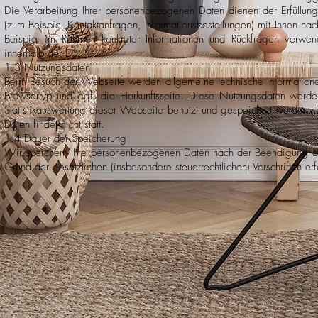
Die Verarbeitung Ihrer personenbezogenen Daten dienen der Erfüllun
(zum Beispiel Kontaktanfragen, Informationsbestellungen) mit Ihnen 
Beispiel im Rahmen konkreter Informationen und Rückfragen verwend
innerhalb der EU.
1.3 Nutzungsdaten
Beim Besuch der Webseite werden allgemeine technische Informatione
Browsertyp und ggf. die Herkunftsseite. Diese Nutzungsdaten werde
Statistikauswertung dieser Webseite benutzt und gespeichert werden.
Daten findet nicht statt.
1.4 Dauer der Speicherung
Wir speichern Ihre personenbezogenen Daten nach der Beendigung de
Grund der gesetzlichen (insbesondere steuerrechtlichen) Vorschriften erfo