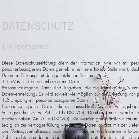
DATENSCHUTZ
1. Allgemeines
Diese Datenschutzerklärung dient der Information, wie wir mit p
personenbezogenen Daten genießt einen sehr hohen Stellenwert, des
Daten im Einklang mit den gesetzlichen Bestimmungen.
1.1 Was sind personenbezogene Daten
Personenbezogene Daten sind Angaben, die die Identität des Nutze
Datenvermeidung. Es wird soweit wie möglich auf die Erhebung von 
1.2 Umgang mit personenbezogenen Daten
Personenbezogene Daten dienen ausschließlich der Vertragsbegr
Vertragsverhältnisses (Art. 6 I b DSGVO). Darüber hinaus werden p
erhalten haben (Art. 6 I a DSGVO). Sie werden grundsätzlich nicht an
Lediglich zur Vertragserfüllung werden die Daten an das mit der Lie
des Vertragsverhältnisses oder vorvertraglicher Maßnahmen erforde
Zahlungsdaten an das mit der Zahlung beauftragte Kreditinstitut und g